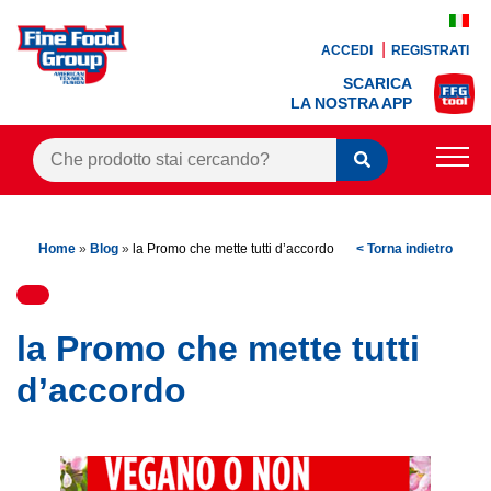
ACCEDI
REGISTRATI
SCARICA
LA NOSTRA APP
PRODOTTI
Home
»
Blog
»
la Promo che mette tutti d’accordo
< Torna indietro
BLOG
RICETTE
la Promo che mette tutti
BONUS FEDELTÀ
d’accordo
OFFERTE
CONTATTI