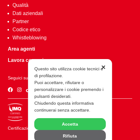
Qualità
Dati aziendali
Partner
Codice etico
Whistleblowing
Area agenti
Lavora con noi
✕
Questo sito utilizza cookie tecnici e
di profilazione.
Seguici su
Puoi accettare, rifiutare o
personalizzare i cookie premendo i
pulsanti desiderati.
Chiudendo questa informativa
continuerai senza accettare.
Accetta
Certificazioni ISO 9001
Rifiuta