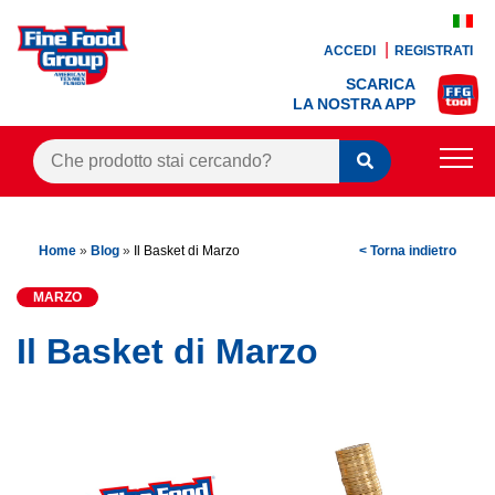
ACCEDI
REGISTRATI
SCARICA
LA NOSTRA APP
PRODOTTI
Home
»
Blog
»
Il Basket di Marzo
< Torna indietro
BLOG
MARZO
RICETTE
Il Basket di Marzo
BONUS FEDELTÀ
OFFERTE
CONTATTI