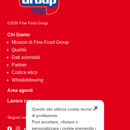
©2026 Fine Food Group
Chi Siamo
Mission di Fine Food Group
Qualità
Dati aziendali
Partner
Codice etico
Whistleblowing
Area agenti
Lavora con noi
✕
Questo sito utilizza cookie tecnici e
di profilazione.
Seguici su
Puoi accettare, rifiutare o
personalizzare i cookie premendo i