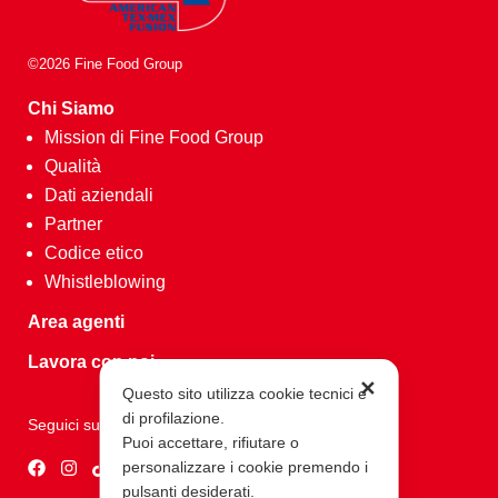
©2026 Fine Food Group
Chi Siamo
Mission di Fine Food Group
Qualità
Dati aziendali
Partner
Codice etico
Whistleblowing
Area agenti
Lavora con noi
✕
Questo sito utilizza cookie tecnici e
di profilazione.
Seguici su
Puoi accettare, rifiutare o
personalizzare i cookie premendo i
pulsanti desiderati.