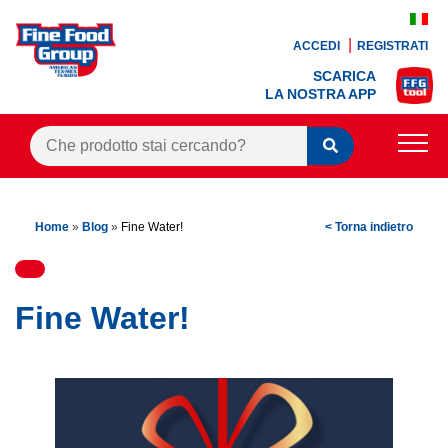
ACCEDI
REGISTRATI
SCARICA
LA NOSTRA APP
PRODOTTI
Home
»
Blog
»
Fine Water!
< Torna indietro
BLOG
RICETTE
Fine Water!
BONUS FEDELTÀ
OFFERTE
CONTATTI