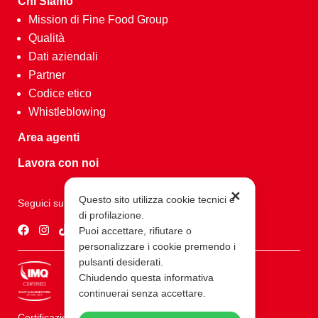
Chi Siamo
Mission di Fine Food Group
Qualità
Dati aziendali
Partner
Codice etico
Whistleblowing
Area agenti
Lavora con noi
✕
Questo sito utilizza cookie tecnici e
Seguici su
di profilazione.
Puoi accettare, rifiutare o
personalizzare i cookie premendo i
pulsanti desiderati.
Chiudendo questa informativa
continuerai senza accettare.
Certificazioni ISO 9001