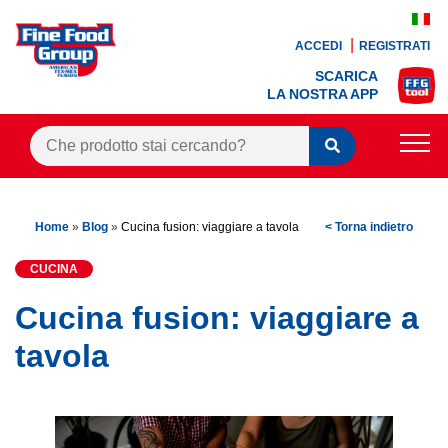
ACCEDI
REGISTRATI
SCARICA
LA NOSTRA APP
PRODOTTI
Home
»
Blog
»
Cucina fusion: viaggiare a tavola
< Torna indietro
BLOG
CUCINA
RICETTE
Cucina fusion: viaggiare a
BONUS FEDELTÀ
tavola
OFFERTE
CONTATTI