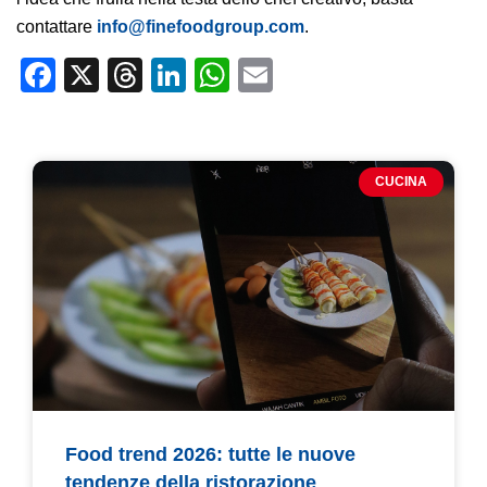
contattare
info@finefoodgroup.com
.
Facebook
X
Threads
LinkedIn
WhatsApp
Email
CUCINA
Food trend 2026: tutte le nuove
tendenze della ristorazione