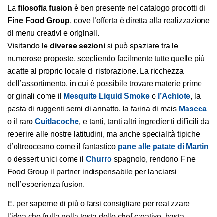
La
filosofia fusion
è ben presente nel catalogo prodotti di
Fine Food Group
, dove l’offerta è diretta alla realizzazione
di menu creativi e originali.
Visitando le
diverse sezioni
si può spaziare tra le
numerose proposte, scegliendo facilmente tutte quelle più
adatte al proprio locale di ristorazione. La ricchezza
dell’assortimento, in cui è possibile trovare materie prime
originali come il
Mesquite Liquid Smoke
o
l’Achiote
, la
pasta di ruggenti semi di annatto, la farina di mais
Maseca
o il raro
Cuitlacoche
, e tanti, tanti altri ingredienti difficili da
reperire alle nostre latitudini, ma anche specialità tipiche
d’oltreoceano come il fantastico
pane alle patate di Martin
o dessert unici come il
Churro
spagnolo, rendono Fine
Food Group il partner indispensabile per lanciarsi
nell’esperienza fusion.
E, per saperne di più o farsi consigliare per realizzare
l’idea che frulla nella testa dello chef creativo, basta