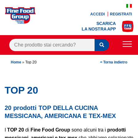
ACCEDI
REGISTRATI
SCARICA
LA NOSTRA APP
PRODOTTI
Home
»
Top 20
< Torna indietro
BLOG
RICETTE
TOP 20
BONUS FEDELTÀ
20 prodotti TOP DELLA CUCINA
OFFERTE
MESSICANA, AMERICANA E TEX-MEX
CONTATTI
I
TOP 20
di
Fine Food Group
sono alcuni tra i
prodotti
messicani, americani e tex-mex
che abbiamo selezionato