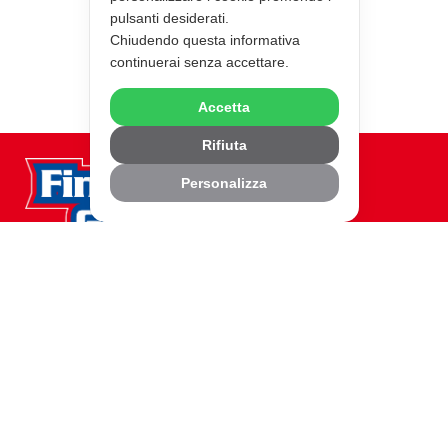
pulsanti desiderati.
Chiudendo questa informativa
continuerai senza accettare.
Accetta
Rifiuta
Personalizza
©2026 Fine Food Group
Chi Siamo
Mission di Fine Food Group
Qualità
Dati aziendali