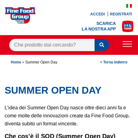
ACCEDI
REGISTRATI
SCARICA
LA NOSTRA APP
PRODOTTI
Home
»
Summer Open Day
< Torna indietro
BLOG
RICETTE
SUMMER OPEN DAY
BONUS FEDELTÀ
L’idea dei Summer Open Day nasce oltre dieci anni fa e
OFFERTE
come molte delle innovazioni create da Fine Food Group,
diventa subito un format vincente.
CONTATTI
Che cos’è il SOD (Summer Open Day)