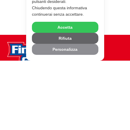
pulsanti desiderati.
Chiudendo questa informativa
continuerai senza accettare.
Accetta
Rifiuta
Personalizza
©2026 Fine Food Group
Chi Siamo
Mission di Fine Food Group
Qualità
Dati aziendali
Partner